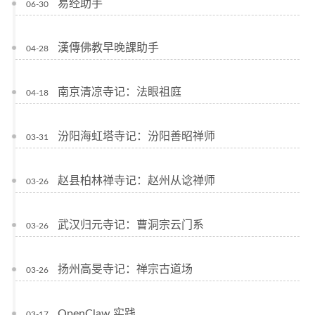
易经助手
06-30
漢傳佛教早晚課助手
04-28
南京清凉寺记：法眼祖庭
04-18
汾阳海虹塔寺记：汾阳善昭禅师
03-31
赵县柏林禅寺记：赵州从谂禅师
03-26
武汉归元寺记：曹洞宗云门系
03-26
扬州高旻寺记：禅宗古道场
03-26
OpenClaw 实践
03-17